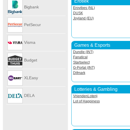
Erotiek
Autoverhu
Bigbank
Erovibes (NL)
DUSK
Joyland (EU)
PetSecur
Visma
Games & Esports
Dundle (INT)
eAccounti
Fanatical
Budget
Startselect
G-Portal (INT)
Difmark
Internet
XLEasy
Lotteries & Gambling
DELA
VriendenLoterij
Lot of Happiness
UitvaartPl