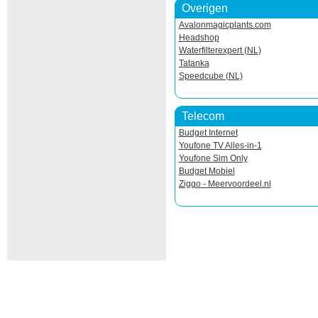
Overigen
Avalonmagicplants.com
Headshop
Waterfilterexpert (NL)
Tatanka
Speedcube (NL)
Telecom
Budget Internet
Youfone TV Alles-in-1
Youfone Sim Only
Budget Mobiel
Ziggo - Meervoordeel.nl