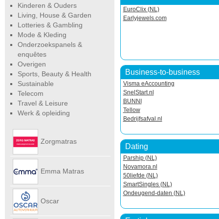
Kinderen & Ouders
EuroClix (NL)
Living, House & Garden
Earlyjewels.com
Lotteries & Gambling
Mode & Kleding
Onderzoekspanels &
enquêtes
Overigen
Business-to-business
Sports, Beauty & Health
Sustainable
Visma eAccounting
SnelStart.nl
Telecom
BUNNI
Travel & Leisure
Tellow
Werk & opleiding
Bedrijfsafval.nl
Zorgmatras
Dating
Parship (NL)
Novamora.nl
Emma Matras
50liefde (NL)
SmartSingles (NL)
Ondeugend-daten (NL)
Net
Oscar