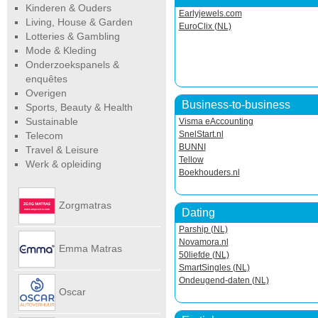
Kinderen & Ouders
Earlyjewels.com
Living, House & Garden
EuroClix (NL)
Lotteries & Gambling
Mode & Kleding
Onderzoekspanels &
enquêtes
Overigen
Business-to-business
Sports, Beauty & Health
Sustainable
Visma eAccounting
SnelStart.nl
Telecom
BUNNI
Travel & Leisure
Tellow
Werk & opleiding
Boekhouders.nl
Zorgmatras
Dating
Parship (NL)
Novamora.nl
Emma Matras
50liefde (NL)
SmartSingles (NL)
Ondeugend-daten (NL)
Net
Oscar