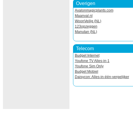
Overigen
Avalonmagicplants.com
Maanval.nl
WoonVeilig (NL)
123opzeggen
Manutan (NL)
Telecom
Budget Internet
Youfone TV Alles-in-1
Youfone Sim Only
Budget Mobiel
Daisycon: Alles-in-één-vergelijker