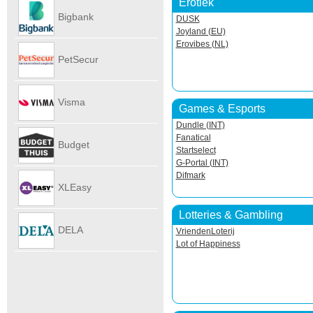
Erotiek
Autoverhu
Bigbank
DUSK
Joyland (EU)
Erovibes (NL)
PetSecur
Visma
Games & Esports
Dundle (INT)
eAccounti
Fanatical
Budget
Startselect
G-Portal (INT)
Difmark
Internet
XLEasy
Lotteries & Gambling
DELA
VriendenLoterij
Lot of Happiness
UitvaartPl