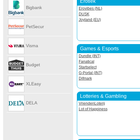
Erotiek
Autoverhu
Bigbank
Erovibes (NL)
DUSK
Joyland (EU)
PetSecur
Visma
Games & Esports
Dundle (INT)
eAccounti
Fanatical
Budget
Startselect
G-Portal (INT)
Difmark
Internet
XLEasy
Lotteries & Gambling
DELA
VriendenLoterij
Lot of Happiness
UitvaartPl