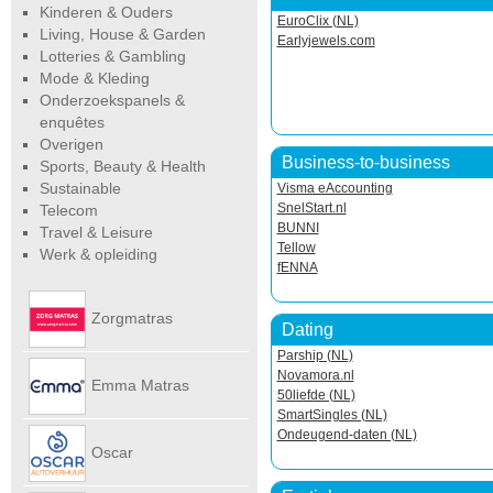
Kinderen & Ouders
EuroClix (NL)
Living, House & Garden
Earlyjewels.com
Lotteries & Gambling
Mode & Kleding
Onderzoekspanels &
enquêtes
Overigen
Business-to-business
Sports, Beauty & Health
Sustainable
Visma eAccounting
SnelStart.nl
Telecom
BUNNI
Travel & Leisure
Tellow
Werk & opleiding
fENNA
Zorgmatras
Dating
Parship (NL)
Novamora.nl
Emma Matras
50liefde (NL)
SmartSingles (NL)
Ondeugend-daten (NL)
Net
Oscar