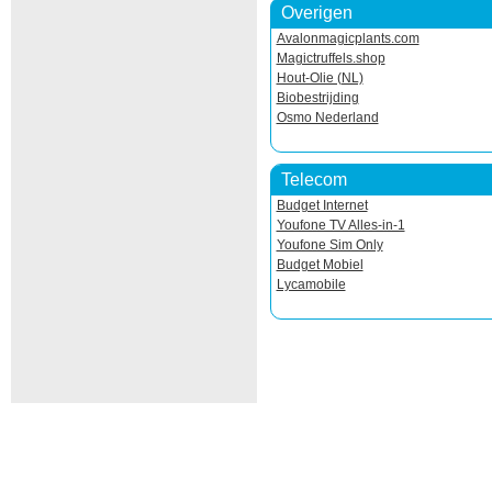
Overigen
Avalonmagicplants.com
Magictruffels.shop
Hout-Olie (NL)
Biobestrijding
Osmo Nederland
Telecom
Budget Internet
Youfone TV Alles-in-1
Youfone Sim Only
Budget Mobiel
Lycamobile