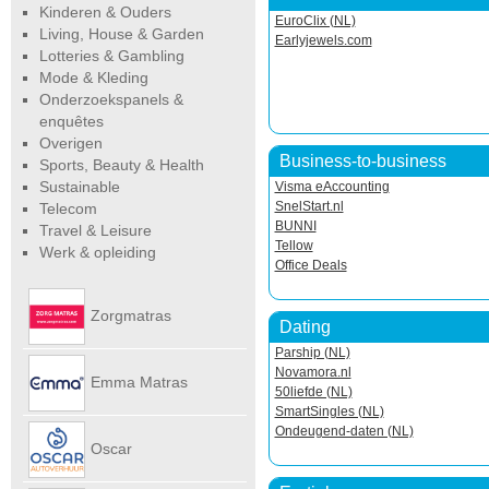
Kinderen & Ouders
EuroClix (NL)
Living, House & Garden
Earlyjewels.com
Lotteries & Gambling
Mode & Kleding
Onderzoekspanels &
enquêtes
Overigen
Business-to-business
Sports, Beauty & Health
Sustainable
Visma eAccounting
SnelStart.nl
Telecom
BUNNI
Travel & Leisure
Tellow
Werk & opleiding
Office Deals
Zorgmatras
Dating
Parship (NL)
Novamora.nl
Emma Matras
50liefde (NL)
SmartSingles (NL)
Ondeugend-daten (NL)
Net
Oscar