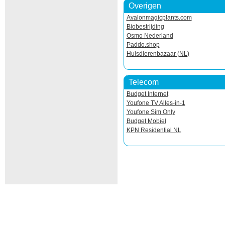
Overigen
Avalonmagicplants.com
Biobestrijding
Osmo Nederland
Paddo.shop
Huisdierenbazaar (NL)
Telecom
Budget Internet
Youfone TV Alles-in-1
Youfone Sim Only
Budget Mobiel
KPN Residential NL