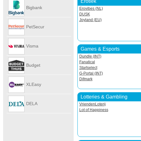
Erotiek
Autoverhu
Bigbank
Erovibes (NL)
DUSK
Joyland (EU)
PetSecur
Visma
Games & Esports
Dundle (INT)
eAccounti
Fanatical
Budget
Startselect
G-Portal (INT)
Difmark
Internet
XLEasy
Lotteries & Gambling
DELA
VriendenLoterij
Lot of Happiness
UitvaartPl