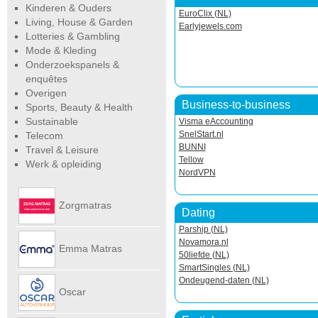
Kinderen & Ouders
EuroClix (NL)
Living, House & Garden
Earlyjewels.com
Lotteries & Gambling
Mode & Kleding
Onderzoekspanels &
enquêtes
Overigen
Business-to-business
Sports, Beauty & Health
Sustainable
Visma eAccounting
SnelStart.nl
Telecom
BUNNI
Travel & Leisure
Tellow
Werk & opleiding
NordVPN
Zorgmatras
Dating
Parship (NL)
Novamora.nl
Emma Matras
50liefde (NL)
SmartSingles (NL)
Ondeugend-daten (NL)
Net
Oscar