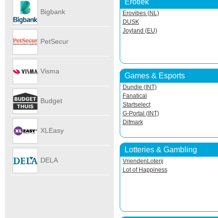
Erotiek
Autoverhu
Bigbank
Erovibes (NL)
DUSK
Joyland (EU)
PetSecur
Visma
Games & Esports
Dundle (INT)
eAccounti
Fanatical
Budget
Startselect
G-Portal (INT)
Difmark
Internet
XLEasy
Lotteries & Gambling
DELA
VriendenLoterij
Lot of Happiness
UitvaartPl