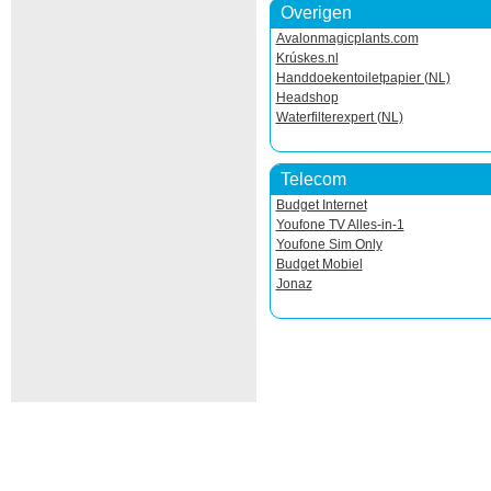
Overigen
Avalonmagicplants.com
Krúskes.nl
Handdoekentoiletpapier (NL)
Headshop
Waterfilterexpert (NL)
Telecom
Budget Internet
Youfone TV Alles-in-1
Youfone Sim Only
Budget Mobiel
Jonaz