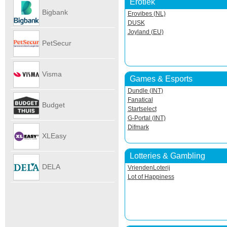
Erotiek
Autoverhu
Bigbank
Erovibes (NL)
DUSK
Joyland (EU)
PetSecur
Visma
Games & Esports
Dundle (INT)
eAccounti
Fanatical
Budget
Startselect
G-Portal (INT)
Difmark
Internet
XLEasy
Lotteries & Gambling
DELA
VriendenLoterij
Lot of Happiness
UitvaartPl