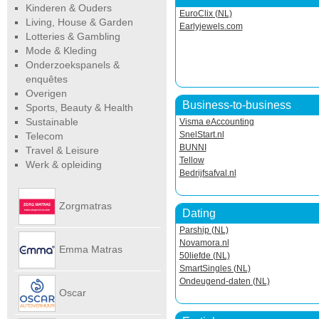
Kinderen & Ouders
EuroClix (NL)
Living, House & Garden
Earlyjewels.com
Lotteries & Gambling
Mode & Kleding
Onderzoekspanels &
enquêtes
Overigen
Business-to-business
Sports, Beauty & Health
Sustainable
Visma eAccounting
SnelStart.nl
Telecom
BUNNI
Travel & Leisure
Tellow
Werk & opleiding
Bedrijfsafval.nl
Zorgmatras
Dating
Parship (NL)
Novamora.nl
Emma Matras
50liefde (NL)
SmartSingles (NL)
Ondeugend-daten (NL)
Net
Oscar