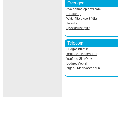
Overigen
Avalonmagicplants.com
Headshop
Waterfilterexpert (NL)
Tatanka
Speedcube (NL)
Telecom
Budget Internet
Youfone TV Alles-in-1
Youfone Sim Only
Budget Mobiel
Ziggo - Meervoordeel.nl