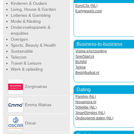
Kinderen & Ouders
EuroClix (NL)
Living, House & Garden
Earlyjewels.com
Lotteries & Gambling
Mode & Kleding
Onderzoekspanels &
enquêtes
Overigen
Business-to-business
Sports, Beauty & Health
Sustainable
Visma eAccounting
SnelStart.nl
Telecom
BUNNI
Travel & Leisure
Tellow
Werk & opleiding
Bedrijfsafval.nl
Zorgmatras
Dating
Parship (NL)
Novamora.nl
Emma Matras
50liefde (NL)
SmartSingles (NL)
Ondeugend-daten (NL)
Net
Oscar