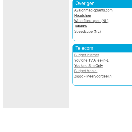
Overigen
Avalonmagicplants.com
Headshop
Waterfilterexpert (NL)
Tatanka
Speedcube (NL)
Telecom
Budget Internet
Youfone TV Alles-in-1
Youfone Sim Only
Budget Mobiel
Ziggo - Meervoordeel.nl