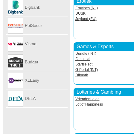
Erotiek
Autoverhu
Bigbank
Erovibes (NL)
DUSK
Joyland (EU)
PetSecur
Visma
Games & Esports
Dundle (INT)
eAccounti
Fanatical
Budget
Startselect
G-Portal (INT)
Difmark
Internet
XLEasy
Lotteries & Gambling
DELA
VriendenLoterij
Lot of Happiness
UitvaartPl