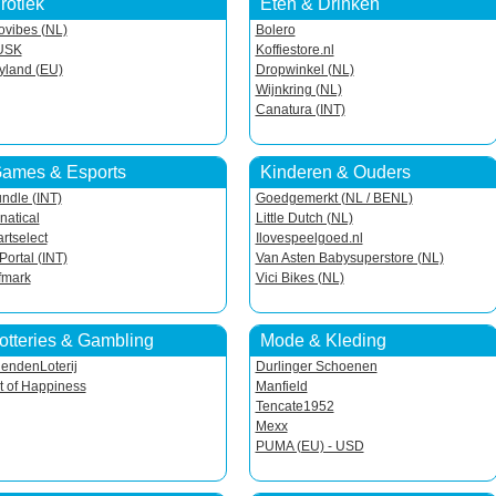
rotiek
Eten & Drinken
ovibes (NL)
Bolero
USK
Koffiestore.nl
yland (EU)
Dropwinkel (NL)
Wijnkring (NL)
Canatura (INT)
ames & Esports
Kinderen & Ouders
ndle (INT)
Goedgemerkt (NL / BENL)
natical
Little Dutch (NL)
artselect
Ilovespeelgoed.nl
Portal (INT)
Van Asten Babysuperstore (NL)
fmark
Vici Bikes (NL)
otteries & Gambling
Mode & Kleding
iendenLoterij
Durlinger Schoenen
t of Happiness
Manfield
Tencate1952
Mexx
PUMA (EU) - USD