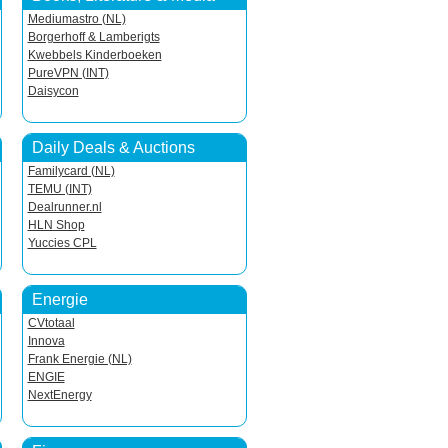
Mediumastro (NL)
Borgerhoff & Lamberigts
Kwebbels Kinderboeken
PureVPN (INT)
Daisycon
Daily Deals & Auctions
Familycard (NL)
TEMU (INT)
Dealrunner.nl
HLN Shop
Yuccies CPL
Energie
CVtotaal
Innova
Frank Energie (NL)
ENGIE
NextEnergy