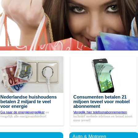
Nederlandse huishoudens
Consumenten betalen 21
betalen 2 miljard te veel
miljoen teveel voor mobiel
voor energie
abonnement
Ga naar de energievergelijker
en
Vergelijk hier telefoonabonnementen
vergelijk alle energieaanbieders!
inclusief mobiele telefoon en betaal nooit
meer teveel!
Auto & Motoren