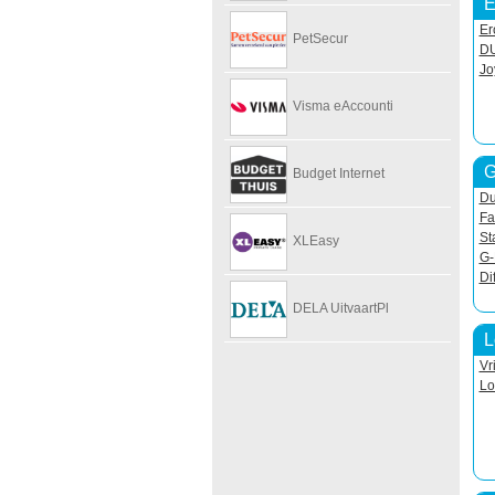
E
Er
PetSecur
D
Jo
Visma eAccounti
G
Budget Internet
Du
Fa
St
XLEasy
G-
Di
DELA UitvaartPl
L
Vr
Lo