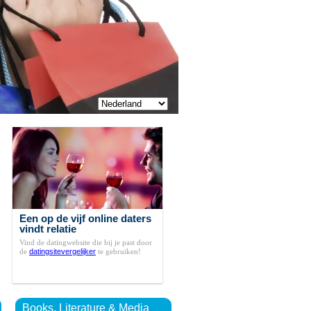
Een op de vijf online daters
vindt relatie
Vind de datingwebsite die bij je past door
de
datingsitevergelijker
te gebruiken!
Books, Literature & Media