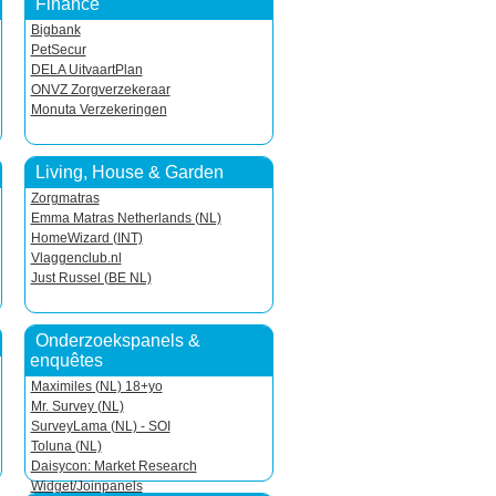
Finance
Bigbank
PetSecur
DELA UitvaartPlan
ONVZ Zorgverzekeraar
Monuta Verzekeringen
Living, House & Garden
Zorgmatras
Emma Matras Netherlands (NL)
HomeWizard (INT)
Vlaggenclub.nl
Just Russel (BE NL)
Onderzoekspanels &
enquêtes
Maximiles (NL) 18+yo
Mr. Survey (NL)
SurveyLama (NL) - SOI
Toluna (NL)
Daisycon: Market Research
Widget/Joinpanels