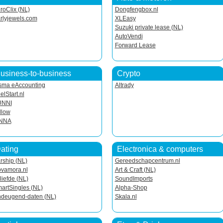
roClix (NL)
Dongfengbox.nl
rlyjewels.com
XLEasy
Suzuki private lease (NL)
AutoVendi
Forward Lease
usiness-to-business
Crypto
sma eAccounting
Altrady
elStart.nl
UNNI
llow
ENNA
ating
Electronica & computers
rship (NL)
Gereedschapcentrum.nl
vamora.nl
Art & Craft (NL)
liefde (NL)
SoundImports
artSingles (NL)
Alpha-Shop
deugend-daten (NL)
Skala.nl