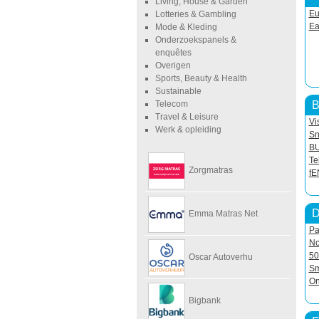
Living, House & Garden
Eu
Lotteries & Gambling
Ea
Mode & Kleding
Onderzoekspanels &
enquêtes
Overigen
Sports, Beauty & Health
Sustainable
B
Telecom
Travel & Leisure
Vi
Werk & opleiding
Sn
B
Te
Zorgmatras
f
D
Emma Matras Net
Pa
No
50
Oscar Autoverhu
Sm
On
Bigbank