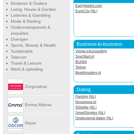
Kinderen & Ouders
Earlyjewels.com
Living, House & Garden
EuroClix (NL)
Lotteries & Gambling
Mode & Kleding
Onderzoekspanels &
enquêtes
Overigen
Business-to-business
Sports, Beauty & Health
Sustainable
Visma eAccounting
SnelStart.nl
Telecom
BUNNI
Travel & Leisure
Tellow
Werk & opleiding
Boekhouders.nl
Zorgmatras
Dating
Parship (NL)
Novamora.nl
Emma Matras
50liefde (NL)
SmartSingles (NL)
Ondeugend-daten (NL)
Net
Oscar