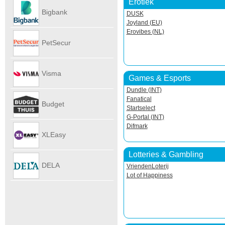
Erotiek
Autoverhu
Bigbank
DUSK
Joyland (EU)
Erovibes (NL)
PetSecur
Visma
Games & Esports
Dundle (INT)
eAccounti
Fanatical
Budget
Startselect
G-Portal (INT)
Difmark
Internet
XLEasy
Lotteries & Gambling
DELA
VriendenLoterij
Lot of Happiness
UitvaartPl