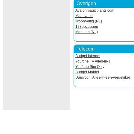
Overigen
Avalonmagicplants.com
Maanval.nl
WoonVeilig (NL)
123opzeggen
Manutan (NL)
Telecom
Budget Internet
Youfone TV Alles-in-1
Youfone Sim Only
Budget Mobiel
Daisycon: Alles-in-één-vergelijker