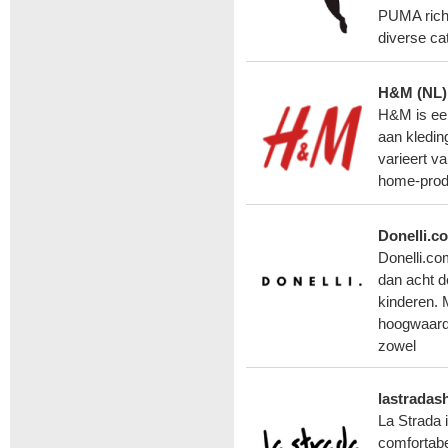
PUMA richt 
diverse ca
H&M (NL)
H&M is ee
aan kledin
varieert va
home-produ
Donelli.c
Donelli.co
dan acht d
kinderen. 
hoogwaardi
zowel
lastradas
La Strada 
comfortab