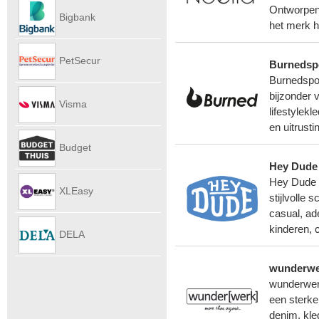
Autoverhu
Ontworpen 
Bigbank
het merk h
PetSecur
Burnedsp
Burnedspor
bijzonder 
Visma
lifestylek
en uitrust
eAccounti
Budget
Hey Dude
Hey Dude i
Internet
XLEasy
stijlvolle
casual, ad
kinderen, 
DELA
wunderwe
UitvaartPl
wunderwer
een sterke
denim, kle