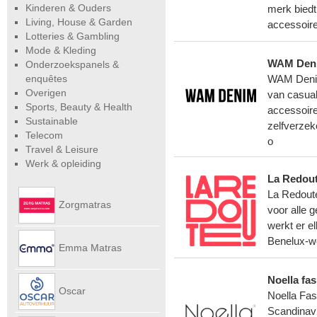
Kinderen & Ouders
merk biedt
Living, House & Garden
accessoire
Lotteries & Gambling
Mode & Kleding
WAM Den
Onderzoekspanels &
enquêtes
WAM Denim
Overigen
van casual
Sports, Beauty & Health
accessoir
Sustainable
zelfverzek
Telecom
o
Travel & Leisure
Werk & opleiding
La Redout
La Redoute
Zorgmatras
voor alle g
werkt er e
Benelux-we
Emma Matras
Noella fa
Net
Oscar
Noella Fas
Scandinavi