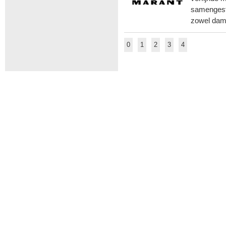
samengeste
zowel dame
0
1
2
3
4