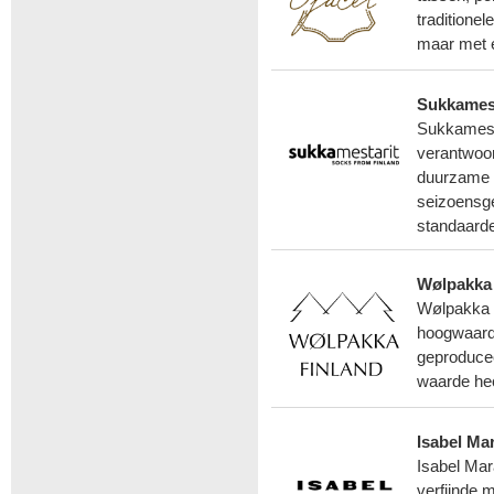
traditione
maar met e
Sukkamesta
Sukkamesta
verantwoor
duurzame e
seizoensg
standaard
Wølpakka 
Wølpakka i
hoogwaard
geproducee
waarde hec
Isabel Mar
Isabel Mar
verfijnde 