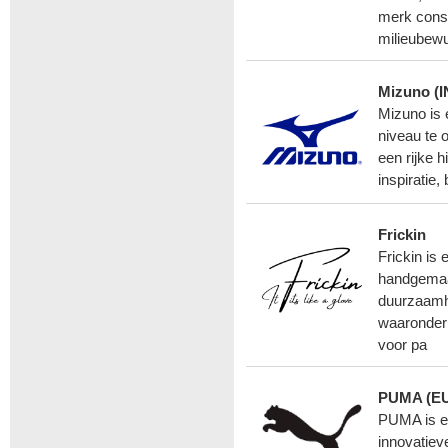
merk cons
milieubew
Mizuno (I
Mizuno is 
niveau te 
een rijke h
inspiratie
Frickin
Frickin is
handgemaa
duurzaamhe
waaronder 
voor pa
PUMA (EU
PUMA is ee
innovatiev