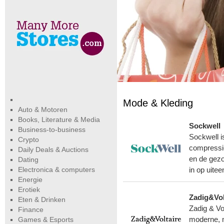
Mode & Kleding
Auto & Motoren
Books, Literature & Media
Sockwell
Business-to-business
Sockwell i
Crypto
compressie
Daily Deals & Auctions
en de gezo
Dating
Electronica & computers
in op uitee
Energie
Erotiek
Zadig&Vol
Eten & Drinken
Zadig & Vo
Finance
Games & Esports
moderne, m