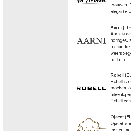
vrouwen. D
elegantie 
Aarni (FI 
Aarni is e
horloges, 
natuurlijk
weerspieg
herkom
Robell (E
Robell is 
broeken, o
uiteenlope
Robell een 
Ojacet (FI
Ojacet is 
tassen, po