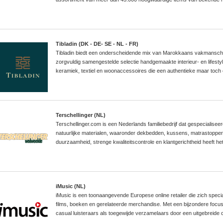
Tibladin (DK - DE- SE - NL - FR)
Tibladin biedt een onderscheidende mix van Marokkaans vakmansch
zorgvuldig samengestelde selectie handgemaakte interieur- en lifesty
keramiek, textiel en woonaccessoires die een authentieke maar toch e
Terschellinger (NL)
Terschellinger.com is een Nederlands familiebedrijf dat gespecialise
natuurlijke materialen, waaronder dekbedden, kussens, matrastoppe
duurzaamheid, strenge kwaliteitscontrole en klantgerichtheid heeft he
iMusic (NL)
iMusic is een toonaangevende Europese online retailer die zich speci
films, boeken en gerelateerde merchandise. Met een bijzondere focus
casual luisteraars als toegewijde verzamelaars door een uitgebreide 