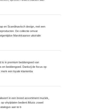
ap en Scandinavisch design, met een
leproducten. De collectie omvat
igentijdse Marokkaanse uitstralin
erd is in premium beddengoed van
rs en beddengoed. Dankzij de focus op
t merk een loyale klantenba
aliseert in een breed assortiment muziek,
 op vinylplaten bedient iMusic zowel
catalogus aan te b