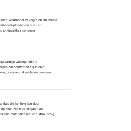
ucten, waaronder zakelijke en industriële
renbenodigdheden en huis- en
ls tot dagelijkse consume
ogwaardige woningtextiel en
rpen om comfort en stijl in elke
en, gordijnen, vloerkleden, kussens
nda’s die het hele jaar door
 op zoek zijn naar elegante en
urzame materialen met een strak desig