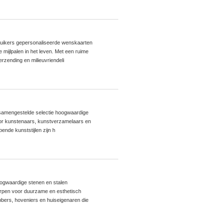
uikers gepersonaliseerde wenskaarten
mijlpalen in het leven. Met een ruime
rzending en milieuvriendeli
g samengestelde selectie hoogwaardige
or kunstenaars, kunstverzamelaars en
ende kunststijlen zijn h
oogwaardige stenen en stalen
orpen voor duurzame en esthetisch
ebbers, hoveniers en huiseigenaren die