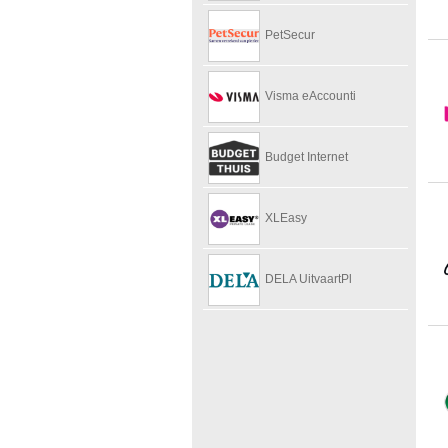
PetSecur
Visma eAccounti
Budget Internet
XLEasy
DELA UitvaartPl