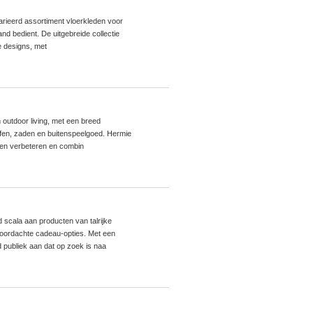
varieerd assortiment vloerkleden voor
and bedient. De uitgebreide collectie
e designs, met
n outdoor living, met een breed
fen, zaden en buitenspeelgoed. Hermie
llen verbeteren en combin
scala aan producten van talrijke
doordachte cadeau-opties. Met een
 publiek aan dat op zoek is naa