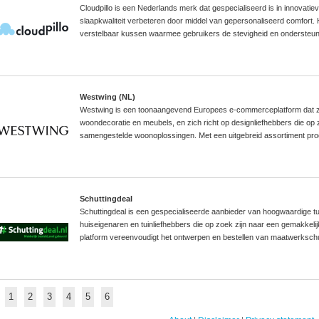
Cloudpillo is een Nederlands merk dat gespecialiseerd is in innovat
slaapkwaliteit verbeteren door middel van gepersonaliseerd comfort.
verstelbaar kussen waarmee gebruikers de stevigheid en ondersteun
Westwing (NL)
Westwing is een toonaangevend Europees e-commerceplatform dat zich 
woondecoratie en meubels, en zich richt op designliefhebbers die op
samengestelde woonoplossingen. Met een uitgebreid assortiment produ
Schuttingdeal
Schuttingdeal is een gespecialiseerde aanbieder van hoogwaardige tui
huiseigenaren en tuinliefhebbers die op zoek zijn naar een gemakkeli
platform vereenvoudigt het ontwerpen en bestellen van maatwerksch
1
2
3
4
5
6