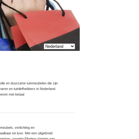
volle en duurzame tuinmeubelen die zijn
naren en tuinliefhebbers in Nederland
ineren met betaal
nmeubels, verlichting en
aalbaar tot luxe. Met een uitgebreid
erken, spreekt Flinders klanten aan