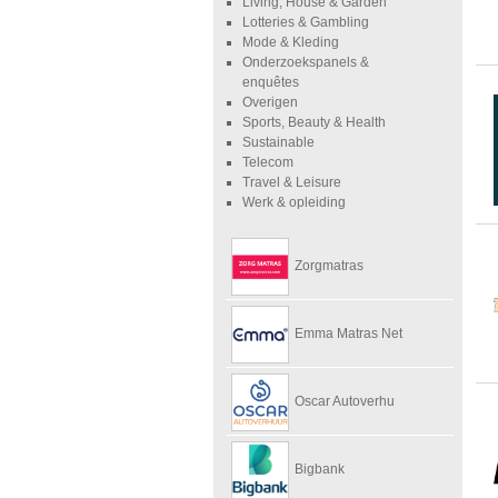
Living, House & Garden
Lotteries & Gambling
Mode & Kleding
Onderzoekspanels &
enquêtes
Overigen
Sports, Beauty & Health
Sustainable
Telecom
Travel & Leisure
Werk & opleiding
Zorgmatras
Emma Matras Net
Oscar Autoverhu
Bigbank