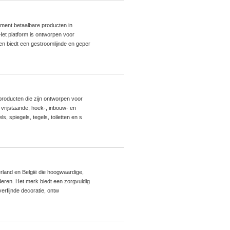
iment betaalbare producten in
Het platform is ontworpen voor
 en biedt een gestroomlijnde en geper
roducten die zijn ontworpen voor
 vrijstaande, hoek-, inbouw- en
 spiegels, tegels, toiletten en s
erland en België die hoogwaardige,
eren. Het merk biedt een zorgvuldig
erfijnde decoratie, ontw