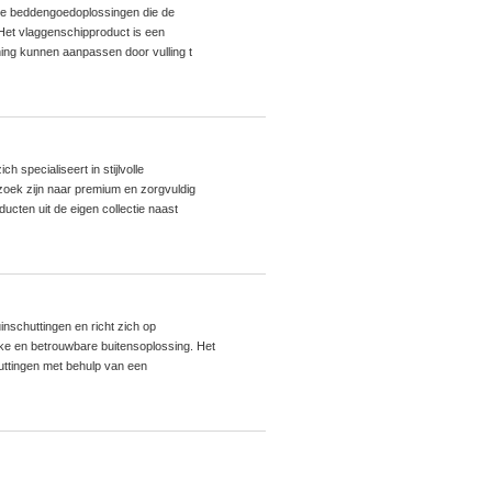
ieve beddengoedoplossingen die de
 Het vlaggenschipproduct is een
ing kunnen aanpassen door vulling t
specialiseert in stijlvolle
 zoek zijn naar premium en zorgvuldig
cten uit de eigen collectie naast
nschuttingen en richt zich op
jke en betrouwbare buitensoplossing. Het
uttingen met behulp van een