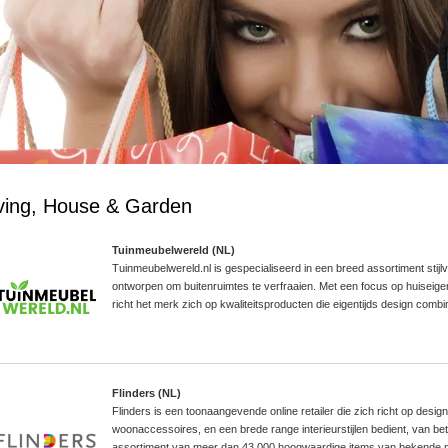
ving, House & Garden
Tuinmeubelwereld (NL)
Tuinmeubelwereld.nl is gespecialiseerd in een breed assortiment stijl
ontworpen om buitenruimtes te verfraaien. Met een focus op huiseige
richt het merk zich op kwaliteitsproducten die eigentijds design comb
Flinders (NL)
Flinders is een toonaangevende online retailer die zich richt op desig
woonaccessoires, en een brede range interieurstijlen bedient, van bet
assortiment van meer dan 43.000 hoogwaardige items van bekende m