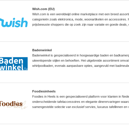
Wish.com (EU)
Wish.com is een wereldwijd online marketplace met een breed assort
categorieën zoals elektronica, mode, woonartikelen en accessoires. 
prijsbewuste shoppers die op zoek zijn naar variatie en goede deals,
Badenwinkel
Badenwinkel is gespecialiseerd in hoogwaardige baden en badkamerp
uiteenlopende stijlen en behoeften. Het uitgebreide assortiment omvat
whirlpoolbaden, evenals aanpasbare opties, aangevuld met badmeubels,
Foodiesinheels
Foodies in Heels is een gespecialiseerd platform voor klanten in Ned
onderscheidende tafelaccessoires en elegante dinerervaringen waard
samengestelde selectie van exclusief servies, luxueus tafellinnen en v