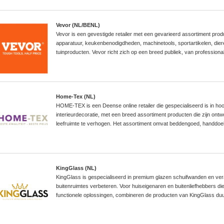
Vevor (NL/BENL)
Vevor is een gevestigde retailer met een gevarieerd assortiment prod
apparatuur, keukenbenodigdheden, machinetools, sportartikelen, die
tuinproducten. Vevor richt zich op een breed publiek, van professiona
Home-Tex (NL)
HOME-TEX is een Deense online retailer die gespecialiseerd is in ho
interieurdecoratie, met een breed assortiment producten die zijn ontwo
leefruimte te verhogen. Het assortiment omvat beddengoed, handdoek
KingGlass (NL)
KingGlass is gespecialiseerd in premium glazen schuifwanden en vera
buitenruimtes verbeteren. Voor huiseigenaren en buitenliefhebbers die
functionele oplossingen, combineren de producten van KingGlass du