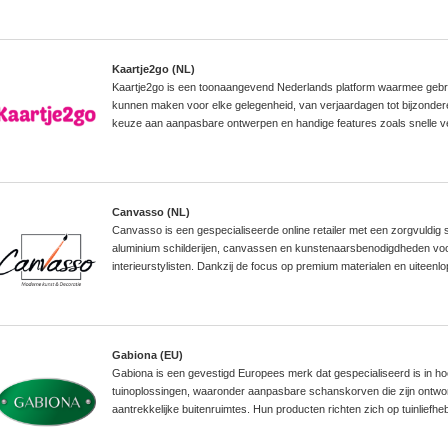
Kaartje2go (NL)
Kaartje2go is een toonaangevend Nederlands platform waarmee gebr
kunnen maken voor elke gelegenheid, van verjaardagen tot bijzondere 
keuze aan aanpasbare ontwerpen en handige features zoals snelle ve
Canvasso (NL)
Canvasso is een gespecialiseerde online retailer met een zorgvuldi
aluminium schilderijen, canvassen en kunstenaarsbenodigdheden vo
interieurstylisten. Dankzij de focus op premium materialen en uiteenlop
Gabiona (EU)
Gabiona is een gevestigd Europees merk dat gespecialiseerd is in h
tuinoplossingen, waaronder aanpasbare schanskorven die zijn ontw
aantrekkelijke buitenruimtes. Hun producten richten zich op tuinliefh