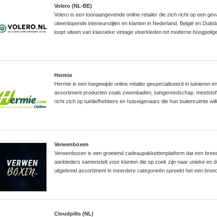
Volero (NL-BE)
Volero is een toonaangevende online retailer die zich richt op een ge
uiteenlopende interieurstijlen en klanten in Nederland, België en Duitsl
loopt uiteen van klassieke vintage vloerkleden tot moderne hoogpolig
Hermie
Hermie is een toegewijde online retailer gespecialiseerd in tuinieren e
assortiment producten zoals zwembaden, tuingereedschap, meststof
richt zich op tuinliefhebbers en huiseigenaars die hun buitenruimte wi
Verwenboxen
Verwenboxen is een groeiend cadeaupakkettenplatform dat een breed 
aanbieders samenstelt voor klanten die op zoek zijn naar unieke en 
uitgebreid assortiment in meerdere categorieën spreekt het een breed
Cloudpillo (NL)