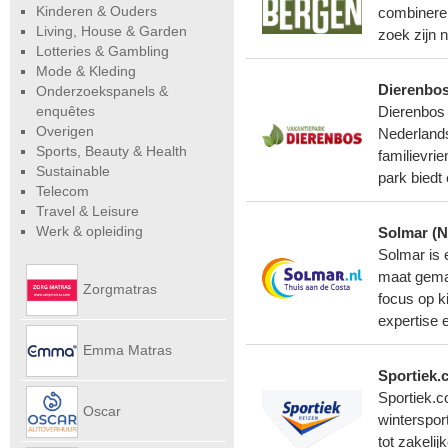
Kinderen & Ouders
combineren
Living, House & Garden
zoek zijn n
Lotteries & Gambling
Mode & Kleding
Dierenbos
Onderzoekspanels &
enquêtes
Dierenbos 
Overigen
Nederlands
Sports, Beauty & Health
familievri
Sustainable
park biedt
Telecom
Travel & Leisure
Werk & opleiding
Solmar (N
Solmar is 
maat gemaa
Zorgmatras
focus op k
expertise 
Emma Matras
Sportiek.
Sportiek.c
Net
Oscar
winterspor
tot zakeli