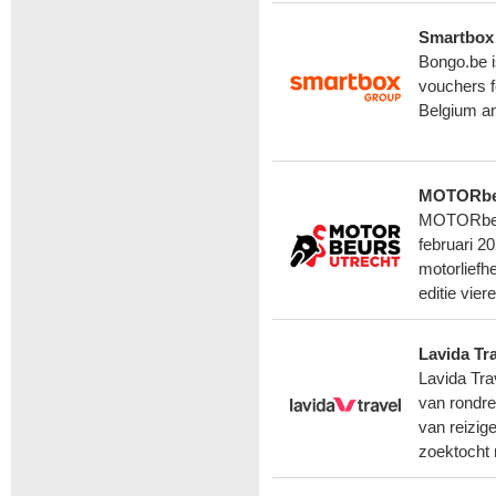
Smartbox
Bongo.be i
vouchers f
Belgium a
MOTORbeu
MOTORbeurs
februari 2
motorliefh
editie vie
Lavida Tr
Lavida Trav
van rondre
van reizig
zoektocht 