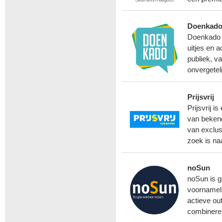
Doenkad
Doenkado b
uitjes en 
publiek, v
onvergetel
Prijsvrij
Prijsvrij i
van bekend
van exclus
zoek is na
noSun
noSun is g
voornameli
actieve ou
combinere