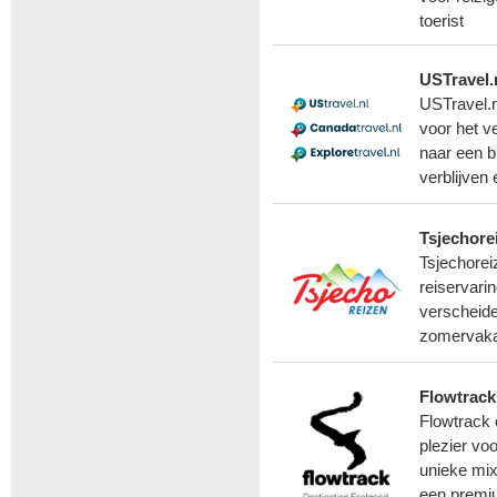
toerist
USTravel.
USTravel.n
voor het v
naar een b
verblijven
Tsjechore
Tsjechorei
reiservari
verscheide
zomervakan
Flowtrac
Flowtrack 
plezier voo
unieke mix 
een premiu