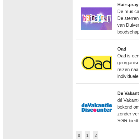
Hairspray
De musical
De sterren
van Duiven
boodschap. 
Oad
Oad is een
georganise
reizen naa
individuel
De Vakant
dé Vakanti
bekend om 
zonder ve
SGR biedt 
0
1
2