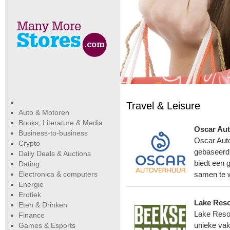
Travel & Leisure
Auto & Motoren
Books, Literature & Media
Oscar Au
Business-to-business
Oscar Auto
Crypto
gebaseerd
Daily Deals & Auctions
biedt een 
Dating
Electronica & computers
samen te w
Energie
Erotiek
Lake Reso
Eten & Drinken
Lake Resor
Finance
Games & Esports
unieke vak