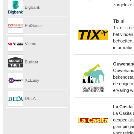
Autoverhu
zorgeloze 
Bigbank
Tix.nl
PetSecur
Tix.nl is e
het vinden
behoeften.
Visma
informatie 
eAccounti
Budget
Ouwehand
Ouwehands
Internet
bekendstaa
XLEasy
de enige r
ervaring w
DELA
La Casita
UitvaartPl
La Casita 
gespeciali
glampingac
voor reizi