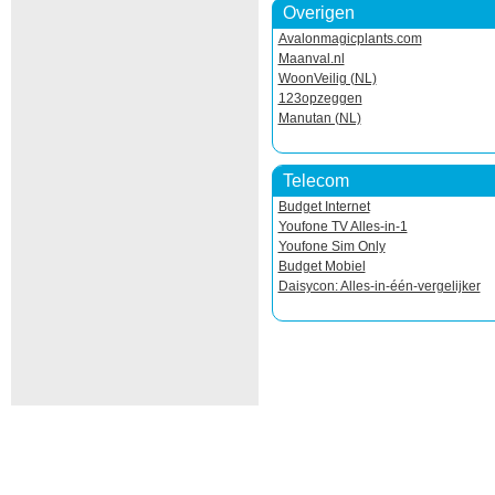
Overigen
Avalonmagicplants.com
Maanval.nl
WoonVeilig (NL)
123opzeggen
Manutan (NL)
Telecom
Budget Internet
Youfone TV Alles-in-1
Youfone Sim Only
Budget Mobiel
Daisycon: Alles-in-één-vergelijker