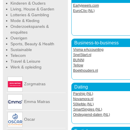
Kinderen & Ouders
Earlyjewels.com
Living, House & Garden
EuroClix (NL)
Lotteries & Gambling
Mode & Kleding
Onderzoekspanels &
enquêtes
Overigen
Business-to-business
Sports, Beauty & Health
Sustainable
Visma eAccounting
SnelStart.nl
Telecom
BUNNI
Travel & Leisure
Tellow
Werk & opleiding
Boekhouders.nl
Zorgmatras
Dating
Parship (NL)
Novamora.nl
Emma Matras
50liefde (NL)
SmartSingles (NL)
Ondeugend-daten (NL)
Net
Oscar