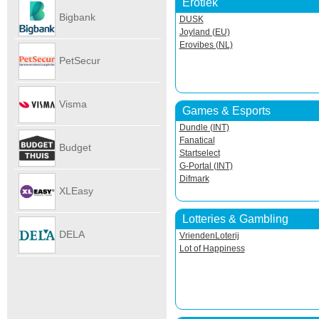
Erotiek
Autoverhu
Bigbank
DUSK
Joyland (EU)
Erovibes (NL)
PetSecur
Visma
Games & Esports
Dundle (INT)
eAccounti
Fanatical
Budget
Startselect
G-Portal (INT)
Difmark
Internet
XLEasy
Lotteries & Gambling
DELA
VriendenLoterij
Lot of Happiness
UitvaartPl