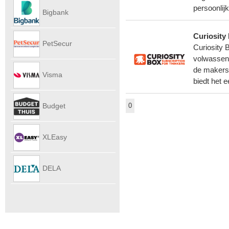
Autoverhu
persoonlij
Bigbank
Curiosity
PetSecur
Curiosity 
volwassen
de makers 
Visma
biedt het 
eAccounti
Budget
0
Internet
XLEasy
DELA
UitvaartPl