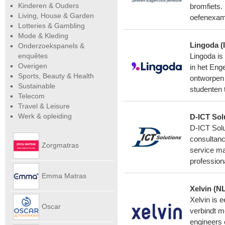
Kinderen & Ouders
bromfiets.
Living, House & Garden
oefenexame
Lotteries & Gambling
Mode & Kleding
Lingoda (
Onderzoekspanels &
enquêtes
Lingoda is 
Overigen
in het Eng
Sports, Beauty & Health
ontworpen 
Sustainable
studenten t
Telecom
Travel & Leisure
Werk & opleiding
D-ICT Sol
D-ICT Solu
consultan
Zorgmatras
service ma
profession
Emma Matras
Xelvin (NL
Xelvin is 
Net
Oscar
verbindt m
engineers 