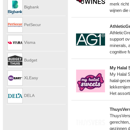
Autoverhu
merk richt
Bigbank
wijnen die 
PetSecur
AthleticG
AthleticGr
support ov
Visma
minerals, 
cognitive 
eAccounti
Budget
My Halal 
My Halal S
Internet
XLEasy
halal-gece
lekkernije
Het assort
DELA
ThuysVer
UitvaartPl
ThuysVers 
gerechten,
gezinnen d