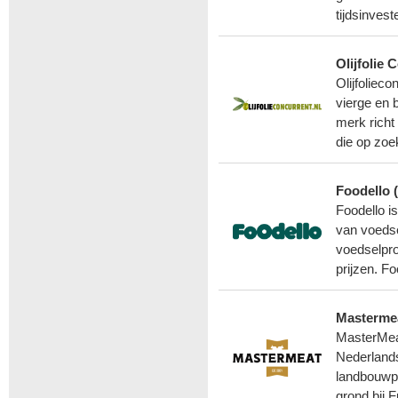
tijdsinves
Olijfolie 
Olijfolieco
vierge en b
merk richt
die op zoek
Foodello 
Foodello i
van voedse
voedselpro
prijzen. F
Masterme
MasterMeat
Nederlands
landbouwpr
grond bij 