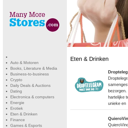
Eten & Drinken
Auto & Motoren
Books, Literature & Media
Droptele
Business-to-business
Droptelegr
Crypto
samengeste
Daily Deals & Auctions
bezorgen. 
Dating
Electronica & computers
hartelijke
Energie
unieke en
Erotiek
Eten & Drinken
QuieroVin
Finance
QuieroVinos
Games & Esports