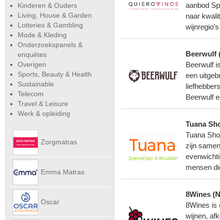
Kinderen & Ouders
aanbod Spa
Living, House & Garden
naar kwali
Lotteries & Gambling
wijnregio’
Mode & Kleding
Onderzoekspanels &
Beerwulf 
enquêtes
Overigen
Beerwulf i
Sports, Beauty & Health
een uitgeb
Sustainable
liefhebbers
Telecom
Beerwulf e
Travel & Leisure
Werk & opleiding
Tuana Sh
Tuana Shop
Zorgmatras
zijn samen
evenwichti
mensen die
Emma Matras
8Wines (N
Net
Oscar
8Wines is 
wijnen, af