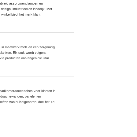
gebreid assortiment lampen en
esign, industrieel en landelijk. Met
 winkel biedt het merk klant
 in maatwerktafels en een zorgvuldig
planken. Elk stuk wordt volgens
kte producten ontvangen die uitm
n badkameraccessoires voor klanten in
, douchewanden, panelen en
eften van huiseigenaren, doe-het-ze