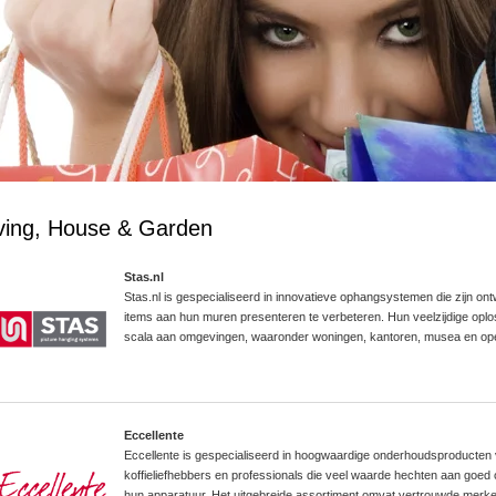
ving, House & Garden
Stas.nl
Stas.nl is gespecialiseerd in innovatieve ophangsystemen die zijn 
items aan hun muren presenteren te verbeteren. Hun veelzijdige oplo
scala aan omgevingen, waaronder woningen, kantoren, musea en op
Eccellente
Eccellente is gespecialiseerd in hoogwaardige onderhoudsproducten
koffieliefhebbers en professionals die veel waarde hechten aan goe
hun apparatuur. Het uitgebreide assortiment omvat vertrouwde merke