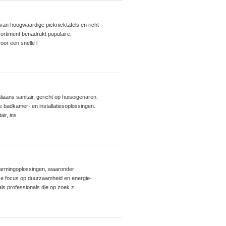
 van hoogwaardige picknicktafels en richt
sortiment benadrukt populaire,
oor een snelle l
liaans sanitair, gericht op huiseigenaren,
e badkamer- en installatiesoplossingen.
ir, ins
warmingoplossingen, waaronder
ke focus op duurzaamheid en energie-
 als professionals die op zoek z