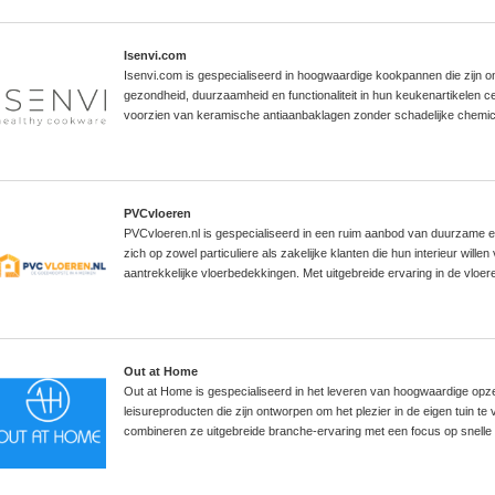
Isenvi.com
Isenvi.com is gespecialiseerd in hoogwaardige kookpannen die zijn
gezondheid, duurzaamheid en functionaliteit in hun keukenartikelen ce
voorzien van keramische antiaanbaklagen zonder schadelijke chemic
PVCvloeren
PVCvloeren.nl is gespecialiseerd in een ruim aanbod van duurzame en 
zich op zowel particuliere als zakelijke klanten die hun interieur will
aantrekkelijke vloerbedekkingen. Met uitgebreide ervaring in de vlo
Out at Home
Out at Home is gespecialiseerd in het leveren van hoogwaardige op
leisureproducten die zijn ontworpen om het plezier in de eigen tuin t
combineren ze uitgebreide branche-ervaring met een focus op snelle