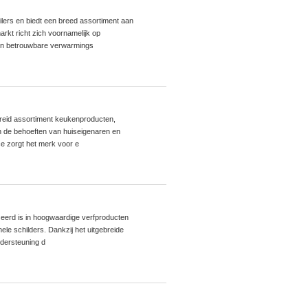
ilers en biedt een breed assortiment aan
rkt richt zich voornamelijk op
e en betrouwbare verwarmings
breid assortiment keukenproducten,
an de behoeften van huiseigenaren en
ce zorgt het merk voor e
iseerd is in hoogwaardige verfproducten
le schilders. Dankzij het uitgebreide
ondersteuning d