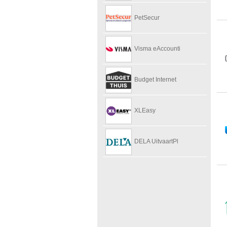
PetSecur
Visma eAccounti
Budget Internet
XLEasy
DELA UitvaartPl