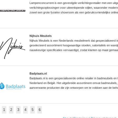
Lampenconcurrent is een gevestigde verlichtingsretailer met een uit
verlichtingsoplossingen voor uiteenlopende stijlen, waaronder modern d
zowel een grote fysieke showroom als een gebruiksvriendelijke online
Nijhuis Meubels
Nijhuis Meubels is een Nederlands meubelmerk dat gespecialiseerd is
geselecteerd assortiment hoogwaardige stoelen, salontafels en wand
nauwkeurige specificaties vervaardigd, zodat klanten op maat gemaa
Badplaats.nl
Badplaats.nl is een gespecialiseerde online retailer in badmeubels e
Nederland en België. Het uitgebreide assortiment omvat badmeubels
aanverwante producten die zijn ontworpen om te voldoen aan de beho
1
2
3
4
5
6