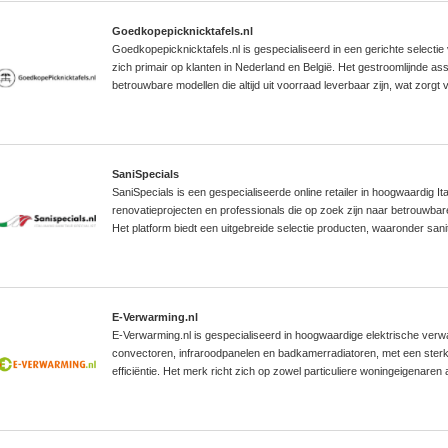
Goedkopepicknicktafels.nl
Goedkopepicknicktafels.nl is gespecialiseerd in een gerichte selectie
zich primair op klanten in Nederland en België. Het gestroomlijnde as
betrouwbare modellen die altijd uit voorraad leverbaar zijn, wat zorgt v
SaniSpecials
SaniSpecials is een gespecialiseerde online retailer in hoogwaardig Ita
renovatieprojecten en professionals die op zoek zijn naar betrouwbar
Het platform biedt een uitgebreide selectie producten, waaronder sanita
E-Verwarming.nl
E-Verwarming.nl is gespecialiseerd in hoogwaardige elektrische ver
convectoren, infraroodpanelen en badkamerradiatoren, met een ster
efficiëntie. Het merk richt zich op zowel particuliere woningeigenaren