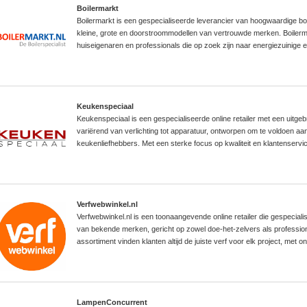
Boilermarkt
Boilermarkt is een gespecialiseerde leverancier van hoogwaardige bo
kleine, grote en doorstroommodellen van vertrouwde merken. Boilerma
huiseigenaren en professionals die op zoek zijn naar energiezuinig
Keukenspeciaal
Keukenspeciaal is een gespecialiseerde online retailer met een uitge
variërend van verlichting tot apparatuur, ontworpen om te voldoen a
keukenliefhebbers. Met een sterke focus op kwaliteit en klantenservi
Verfwebwinkel.nl
Verfwebwinkel.nl is een toonaangevende online retailer die gespecial
van bekende merken, gericht op zowel doe-het-zelvers als professione
assortiment vinden klanten altijd de juiste verf voor elk project, met 
LampenConcurrent