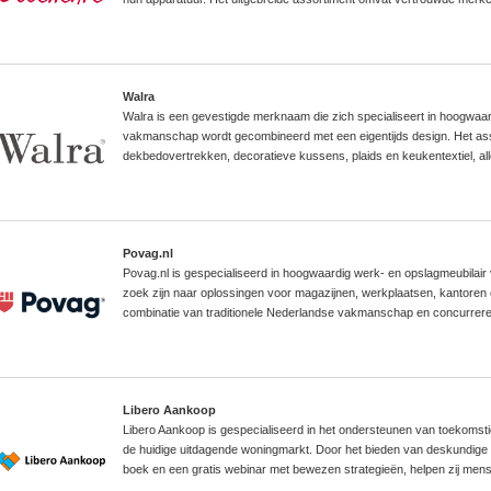
Walra
Walra is een gevestigde merknaam die zich specialiseert in hoogwaardi
vakmanschap wordt gecombineerd met een eigentijds design. Het as
dekbedovertrekken, decoratieve kussens, plaids en keukentextiel, a
Povag.nl
Povag.nl is gespecialiseerd in hoogwaardig werk- en opslagmeubilair v
zoek zijn naar oplossingen voor magazijnen, werkplaatsen, kantoren 
combinatie van traditionele Nederlandse vakmanschap en concurrer
Libero Aankoop
Libero Aankoop is gespecialiseerd in het ondersteunen van toekomsti
de huidige uitdagende woningmarkt. Door het bieden van deskundige 
boek en een gratis webinar met bewezen strategieën, helpen zij me