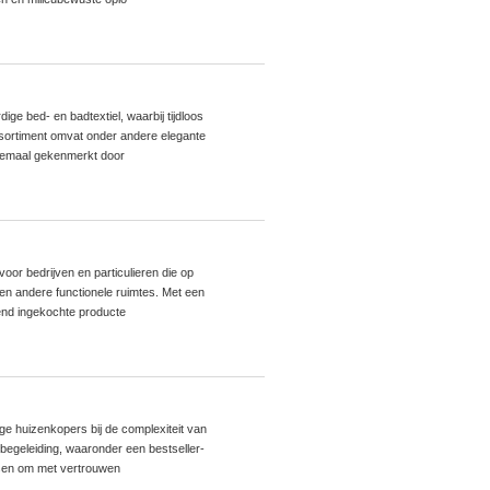
ge bed- en badtextiel, waarbij tijdloos
sortiment omvat onder andere elegante
llemaal gekenmerkt door
oor bedrijven en particulieren die op
en andere functionele ruimtes. Met een
end ingekochte producte
ge huizenkopers bij de complexiteit van
begeleiding, waaronder een bestseller-
nsen om met vertrouwen