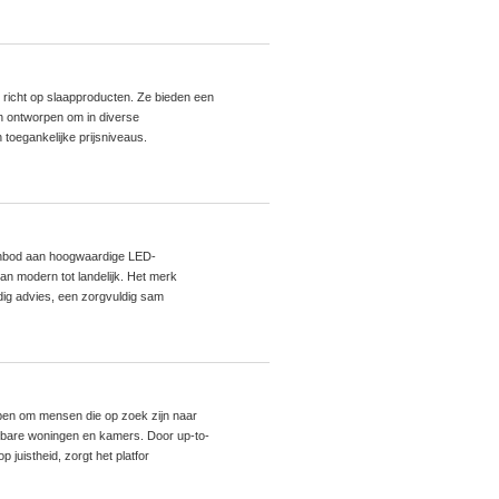
x richt op slaapproducten. Ze bieden een
n ontworpen om in diverse
 toegankelijke prijsniveaus.
 aanbod aan hoogwaardige LED-
van modern tot landelijk. Het merk
ndig advies, een zorgvuldig sam
rpen om mensen die op zoek zijn naar
bare woningen en kamers. Door up-to-
juistheid, zorgt het platfor