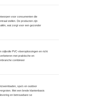
 ontworpen voor consumenten die
ntraal stellen. De producten zijn
aliën, wat zorgt voor een gezonder
stijlvolle PVC-vloeroplossingen en richt
en verbeteren met praktische en
erenbranche combineer
zetzwembaden, spa’s en outdoor
e vergroten. Met een brede klantenbasis
 levering en betrouwbare se