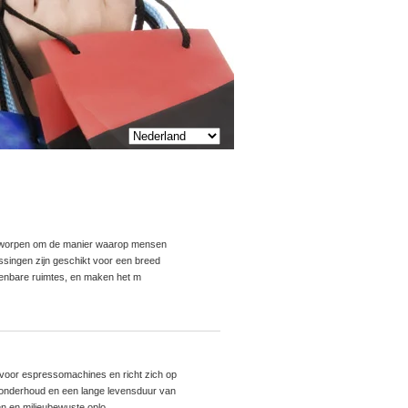
ontworpen om de manier waarop mensen
ssingen zijn geschikt voor een breed
enbare ruimtes, en maken het m
 voor espressomachines en richt zich op
d onderhoud en een lange levensduur van
n en milieubewuste oplo