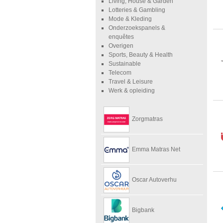
Living, House & Garden
Lotteries & Gambling
Mode & Kleding
Onderzoekspanels &
enquêtes
Overigen
Sports, Beauty & Health
Sustainable
Telecom
Travel & Leisure
Werk & opleiding
Zorgmatras
Emma Matras Net
Oscar Autoverhu
Bigbank