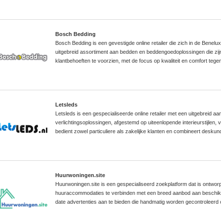
Bosch Bedding
Bosch Bedding is een gevestigde online retailer die zich in de Benelu
uitgebreid assortiment aan bedden en beddengoedoplossingen die zij
klantbehoeften te voorzien, met de focus op kwaliteit en comfort tegen
Letsleds
Letsleds is een gespecialiseerde online retailer met een uitgebreid
verlichtingsoplossingen, afgestemd op uiteenlopende interieurstijlen, 
bedient zowel particuliere als zakelijke klanten en combineert desku
Huurwoningen.site
Huurwoningen.site is een gespecialiseerd zoekplatform dat is ontwo
huuraccommodaties te verbinden met een breed aanbod aan beschik
date advertenties aan te bieden die handmatig worden gecontroleerd op 