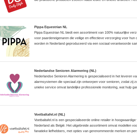
Pippa Equestrian NL
Pippa Equestrian NL biedt een assortiment van 100% natuurlijke verz
voor paardeneigenaren die veilige en effectieve verzorging voor hun 
worden in Nederland geproduceerd via een sociaal verantwoorde s
Nederlandse Senioren Alarmering (NL)
Nederlandse Senioren Alarmering is gespecialiseerd in het leveren v
alarmsystemen die speciaal zijn ontworpen voor senioren, zodat zij zow
unieke service omvat landelijke professionele monitoring, wat hulp gar
Voetbaltafel.nl (NL)
Voetbaltafel.nl is een gespecialiseerde online retailer in hoogwaardige
Nederland als België. Het uitgebreide assortiment omvat modellen voo
fanatieke liefhebbers, met opties van gerenommeerde merken en pers