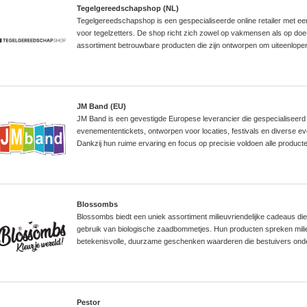
Tegelgereedschapshop (NL)
Tegelgereedschapshop is een gespecialiseerde online retailer met e
voor tegelzetters. De shop richt zich zowel op vakmensen als op doe-
assortiment betrouwbare producten die zijn ontworpen om uiteenlopen
JM Band (EU)
JM Band is een gevestigde Europese leverancier die gespecialiseerd
evenemententickets, ontworpen voor locaties, festivals en diverse e
Dankzij hun ruime ervaring en focus op precisie voldoen alle producte
Blossombs
Blossombs biedt een uniek assortiment milieuvriendelijke cadeaus die 
gebruik van biologische zaadbommetjes. Hun producten spreken mil
betekenisvolle, duurzame geschenken waarderen die bestuivers onde
Pestor