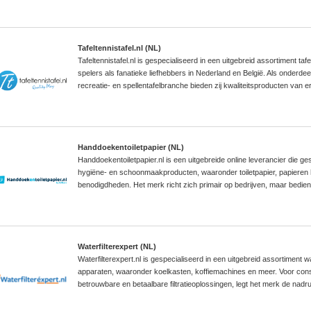
Tafeltennistafel.nl (NL)
Tafeltennistafel.nl is gespecialiseerd in een uitgebreid assortiment taf
spelers als fanatieke liefhebbers in Nederland en België. Als onderde
recreatie- en spellentafelbranche bieden zij kwaliteitsproducten van
Handdoekentoiletpapier (NL)
Handdoekentoiletpapier.nl is een uitgebreide online leverancier die ge
hygiëne- en schoonmaakproducten, waaronder toiletpapier, papieren
benodigdheden. Het merk richt zich primair op bedrijven, maar bedient
Waterfilterexpert (NL)
Waterfilterexpert.nl is gespecialiseerd in een uitgebreid assortiment w
apparaten, waaronder koelkasten, koffiemachines en meer. Voor con
betrouwbare en betaalbare filtratieoplossingen, legt het merk de nadr