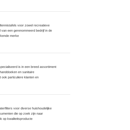
eltennistafels voor zowel recreatieve
el van een gerenommeerd bedrijf in de
 erkende merke
specialiseerd is in een breed assortiment
 handdoeken en sanitaire
 ook particuliere klanten en
aterfilters voor diverse huishoudelijke
sumenten die op zoek zijn naar
uk op kwaliteitsproducte