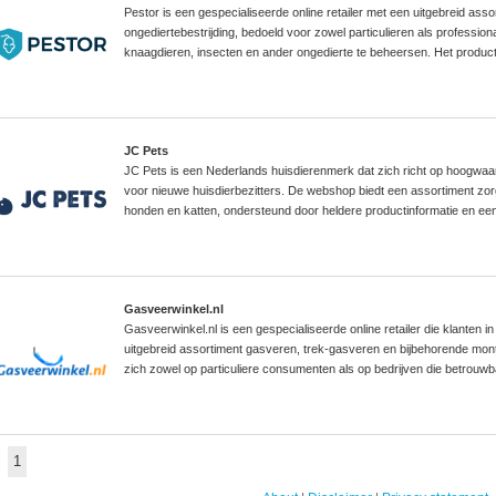
Pestor is een gespecialiseerde online retailer met een uitgebreid ass
ongediertebestrijding, bedoeld voor zowel particulieren als professio
knaagdieren, insecten en ander ongedierte te beheersen. Het produc
JC Pets
JC Pets is een Nederlands huisdierenmerk dat zich richt op hoogwaa
voor nieuwe huisdierbezitters. De webshop biedt een assortiment zorg
honden en katten, ondersteund door heldere productinformatie en een
Gasveerwinkel.nl
Gasveerwinkel.nl is een gespecialiseerde online retailer die klanten 
uitgebreid assortiment gasveren, trek-gasveren en bijbehorende mon
zich zowel op particuliere consumenten als op bedrijven die betrouw
1