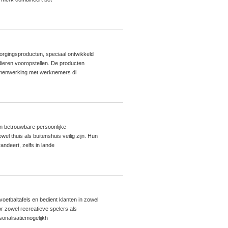
orgingsproducten, speciaal ontwikkeld
dieren vooropstellen. De producten
amenwerking met werknemers di
an betrouwbare persoonlijke
el thuis als buitenshuis veilig zijn. Hun
andeert, zelfs in lande
 voetbaltafels en bedient klanten in zowel
r zowel recreatieve spelers als
onalisatiemogelijkh