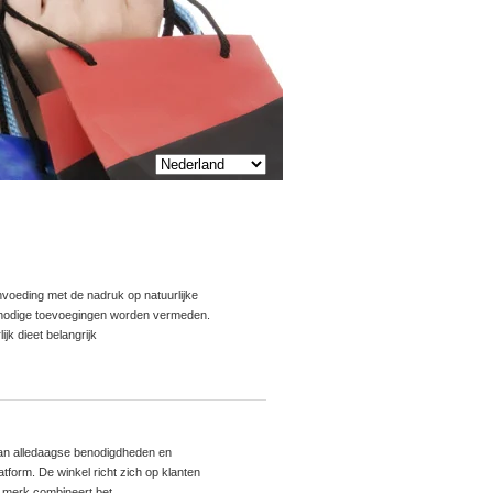
nvoeding met de nadruk op natuurlijke
 onnodige toevoegingen worden vermeden.
jk dieet belangrijk
 aan alledaagse benodigdheden en
atform. De winkel richt zich op klanten
t merk combineert bet