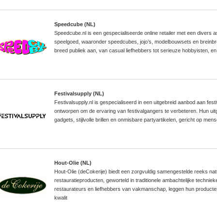
Speedcube (NL)
Speedcube.nl is een gespecialiseerde online retailer met een divers 
speelgoed, waaronder speedcubes, jojo’s, modelbouwsets en breinb
breed publiek aan, van casual liefhebbers tot serieuze hobbyisten, en 
Festivalsupply (NL)
Festivalsupply.nl is gespecialiseerd in een uitgebreid aanbod aan fest
ontworpen om de ervaring van festivalgangers te verbeteren. Hun uit
gadgets, stijlvolle brillen en onmisbare partyartikelen, gericht op mens
Hout-Olie (NL)
Hout-Olie (deCokerije) biedt een zorgvuldig samengestelde reeks natu
restauratieproducten, geworteld in traditionele ambachtelijke techni
restaurateurs en liefhebbers van vakmanschap, leggen hun product
kwalit