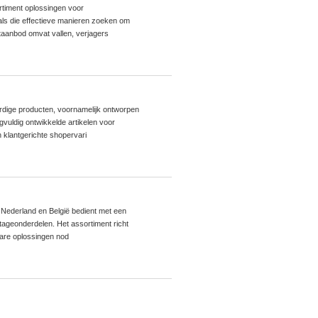
ortiment oplossingen voor
nals die effectieve manieren zoeken om
taanbod omvat vallen, verjagers
rdige producten, voornamelijk ontworpen
vuldig ontwikkelde artikelen voor
 klantgerichte shopervari
in Nederland en België bedient met een
tageonderdelen. Het assortiment richt
bare oplossingen nod