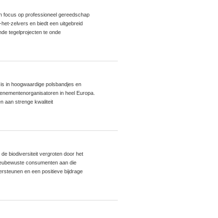
en focus op professioneel gereedschap
het-zelvers en biedt een uitgebreid
de tegelprojecten te onde
 is in hoogwaardige polsbandjes en
venementenorganisatoren in heel Europa.
n aan strenge kwaliteit
de biodiversiteit vergroten door het
ieubewuste consumenten aan die
rsteunen en een positieve bijdrage