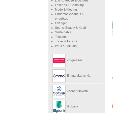
Living, House & Garden
Lotteries & Gambling
Mode & Kleding
Onderzoekspanels &
enquêtes
Overigen
Sports, Beauty & Health
Sustainable
Telecom
Travel & Leisure
Werk & opleiding
Zorgmatras
Emma Matras Net
Oscar Autoverhu
Bigbank