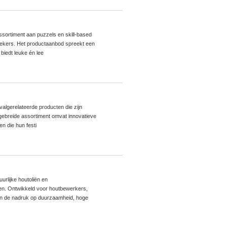
assortiment aan puzzels en skill-based
rekers. Het productaanbod spreekt een
biedt leuke én lee
ivalgerelateerde producten die zijn
gebreide assortiment omvat innovatieve
en die hun festi
urlijke houtoliën en
eken. Ontwikkeld voor houtbewerkers,
en de nadruk op duurzaamheid, hoge