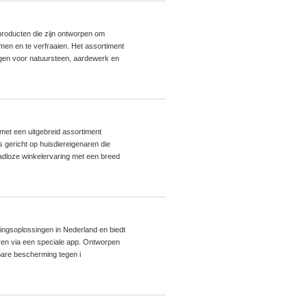
roducten die zijn ontworpen om
men en te verfraaien. Het assortiment
gen voor natuursteen, aardewerk en
met een uitgebreid assortiment
 gericht op huisdiereigenaren die
dloze winkelervaring met een breed
ingsoplossingen in Nederland en biedt
eren via een speciale app. Ontworpen
bare bescherming tegen i