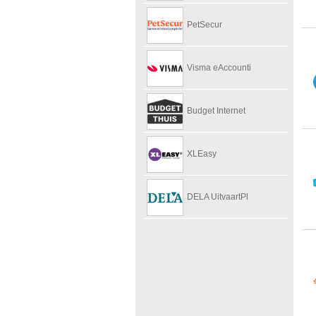
PetSecur
Visma eAccounti
Budget Internet
XLEasy
DELA UitvaartPl