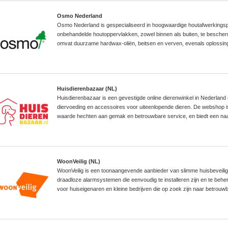
Osmo Nederland
Osmo Nederland is gespecialiseerd in hoogwaardige houtafwerkingsp
onbehandelde houtoppervlakken, zowel binnen als buiten, te bescher
omvat duurzame hardwax-oliën, beitsen en verven, evenals oplossin
Huisdierenbazaar (NL)
Huisdierenbazaar is een gevestigde online dierenwinkel in Nederland 
diervoeding en accessoires voor uiteenlopende dieren. De webshop is
waarde hechten aan gemak en betrouwbare service, en biedt een naa
WoonVeilig (NL)
WoonVeilig is een toonaangevende aanbieder van slimme huisbeveilig
draadloze alarmsystemen die eenvoudig te installeren zijn en te beh
voor huiseigenaren en kleine bedrijven die op zoek zijn naar betrouw