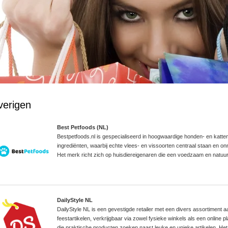
verigen
Best Petfoods (NL)
Bestpetfoods.nl is gespecialiseerd in hoogwaardige honden- en katte
ingrediënten, waarbij echte vlees- en vissoorten centraal staan en
Het merk richt zich op huisdiereigenaren die een voedzaam en natuurli
DailyStyle NL
DailyStyle NL is een gevestigde retailer met een divers assortiment
feestartikelen, verkrijgbaar via zowel fysieke winkels als een online pl
die praktische producten zoeken naast leuke en unieke artikelen. He