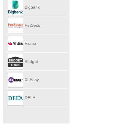
Autoverhu
Bigbank
PetSecur
Visma
eAccounti
Budget
Internet
XLEasy
DELA
UitvaartPl