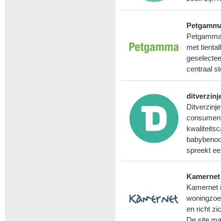
Petgamm
Petgamma.c
met tiental
geselecteer
centraal st
ditverzinj
Ditverzinj
consumente
kwaliteitsc
babybenodi
spreekt ee
Kamernet
Kamernet i
woningzoe
en richt z
De site ma