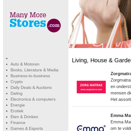
Living, House & Gard
Auto & Motoren
Books, Literature & Media
Zorgmatr
Business-to-business
Zorgmatras
Crypto
en onderst
Daily Deals & Auctions
mensen die
Dating
Electronica & computers
Het assor
Energie
Erotiek
Emma Mat
Eten & Drinken
Emma Matr
Finance
Games & Esports
om te vold