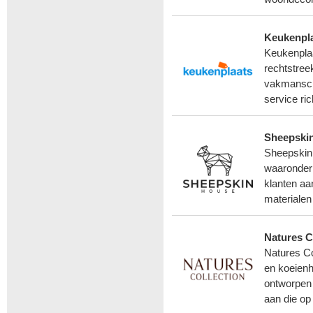
Keukenpl
Keukenplaa
rechtstree
vakmanscha
service ri
Sheepski
Sheepskinh
waaronder 
klanten aa
materialen
Natures C
Natures Co
en koeienh
ontworpen
aan die op