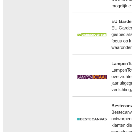
mogelijk e
EU Garde
EU Gardenc
gespeciali
focus op k
waaronder
LampenTot
LampenTota
overzichte
jaar uitgeg
verlichting
Bestecanv
Bestecanva
ontworpen 
klanten di
woondecora