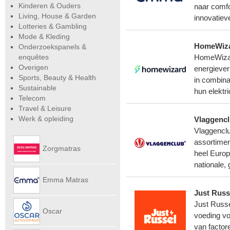
Kinderen & Ouders
naar comfo
Living, House & Garden
innovatie
Lotteries & Gambling
Mode & Kleding
HomeWiza
Onderzoekspanels &
enquêtes
HomeWizard
Overigen
energiever
Sports, Beauty & Health
in combina
Sustainable
hun elektri
Telecom
Travel & Leisure
Werk & opleiding
Vlaggencl
Vlaggenclu
assortimen
Zorgmatras
heel Europ
nationale,
Emma Matras
Just Russ
Just Russe
Net
Oscar
voeding vo
van factor