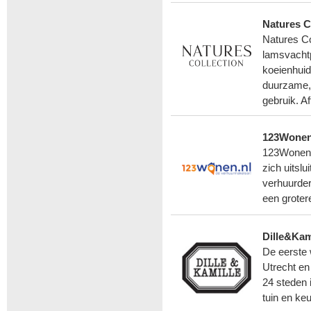
Natures C
Natures Co
lamsvacht
koeienhuid
duurzame, 
gebruik. Aff
123Wone
123Wonen i
zich uitsl
verhuurder
een groter
Dille&Kam
De eerste 
Utrecht en 
24 steden 
tuin en ke