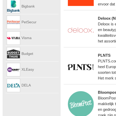
Autoverhu
ervoor dat
Bigbank
Deloox (N
PetSecur
Deloox is 
en beautyp
kwaliteits
Visma
het assort
eAccounti
Budget
PLNTS
PLNTS.com 
Internet
heel Europ
XLEasy
soorten to
Het merk s
DELA
Bloompos
UitvaartPl
BloomPost 
makkelijk 
en gedroo
zoek zijn 