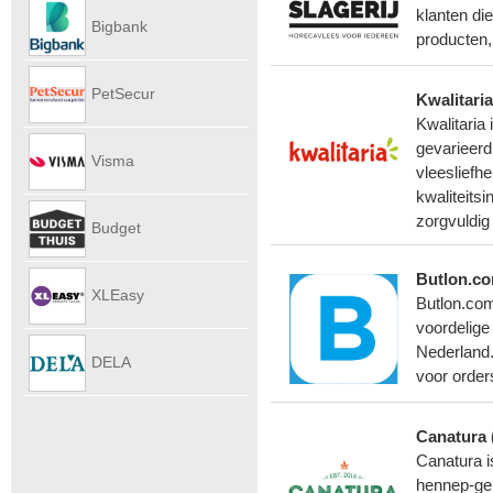
Autoverhu
klanten di
Bigbank
producten,
PetSecur
Kwalitaria
Kwalitaria
gevarieerd
Visma
vleesliefhe
kwaliteits
eAccounti
zorgvuldig
Budget
Butlon.c
Internet
XLEasy
Butlon.com
voordelige
Nederland.
DELA
voor order
UitvaartPl
Canatura 
Canatura i
hennep-ge