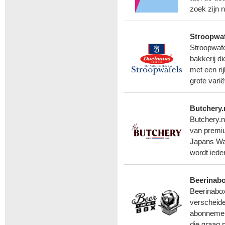
zoek zijn 
Stroopwa
Stroopwaf
bakkerij di
met een ri
grote vari
Butchery.
Butchery.nl
van premiu
Japans Wa
wordt iede
Beerinabo
Beerinabox
verscheide
abonnemen
die graag 