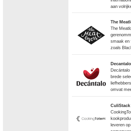
internatio
aan volrijk
The Meatl
The Meatlo
gerenommee
smaak en 
zoals Blac
Decantalo
Decántalo 
brede sele
liefhebber
omvat meer
CuliStack
CookingTot
kookproduc
leveren op