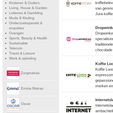
Kinderen & Ouders
koffiebele
Living, House & Garden
van geren
Lotteries & Gambling
Jura-koffi
Mode & Kleding
Onderzoekspanels &
Dropwinke
enquêtes
Overigen
Dropwinkel
Sports, Beauty & Health
specialise
Sustainable
traditione
Telecom
chocolade 
Travel & Leisure
Werk & opleiding
Koffie Lo
Koffie Loo
Zorgmatras
espressoma
gepassione
merken en 
Emma Matras
Internetsl
Net
Oscar
Internetsla
ambachteli