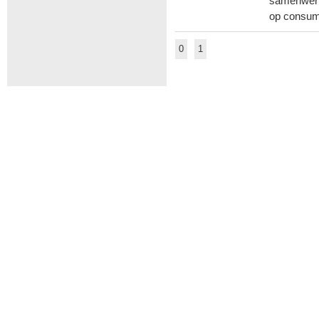
samenwerk
op consum
0
1