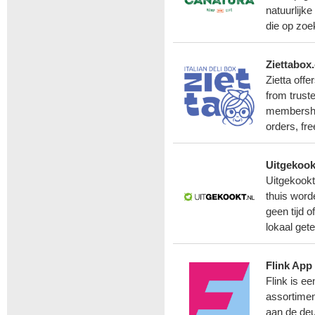
natuurlijk
die op zoe
Ziettabox
Zietta offe
from truste
membership
orders, fr
Uitgekook
Uitgekookt
thuis word
geen tijd 
lokaal get
Flink App
Flink is e
assortimen
aan de deu