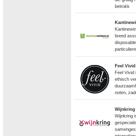
betrokk
Kantinewi
Kantinewink
breed asso
disposable
particulie
Feel Vivid
Feel Vivid 
ethisch ve
duurzaamhe
noten, zad
Wijnkring
Wijnkring 
gespeciali
samengest