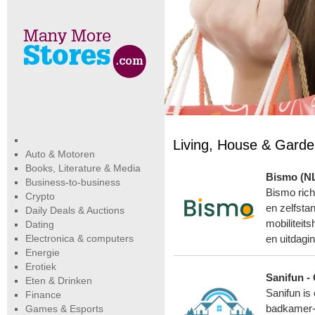
Living, House & Gard
Auto & Motoren
Books, Literature & Media
Bismo (N
Business-to-business
Bismo rich
Crypto
en zelfsta
Daily Deals & Auctions
mobiliteit
Dating
Electronica & computers
en uitdagi
Energie
Erotiek
Sanifun - 
Eten & Drinken
Sanifun is
Finance
Games & Esports
badkamer-