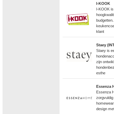
I-KOOK
I-KOOK is 
hoogkwalit
budgetten.
keukencoac
klant
Staey (INT
Staey is e
hondenacce
zijn ontwi
hondenbezi
esthe
Essenza 
Essenza Ho
zorgvuldig
homewear e
design met