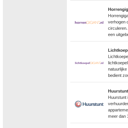
Horrengig
Horrengiga
verhogen do
circuleren
een uitgeb
Lichtkoep
Lichtkoepe
lichtkoepe
natuurlijke
bedient zo
Huurstun
Huurstunt 
verhuurder
appartemen
meer dan 1