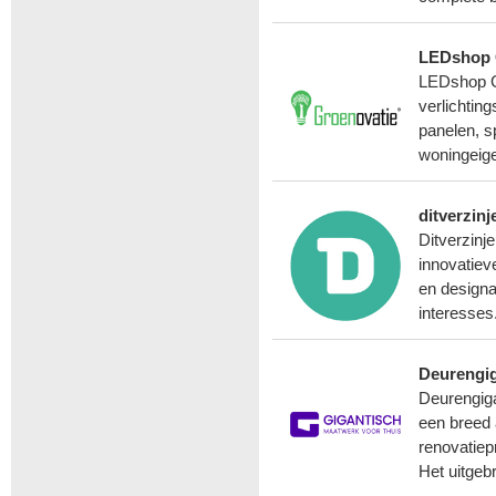
LEDshop 
LEDshop Gr
verlichtin
panelen, sp
woningeige
ditverzinj
Ditverzinje
innovatiev
en designar
interesses
Deurengig
Deurengiga
een breed 
renovatiepr
Het uitgeb