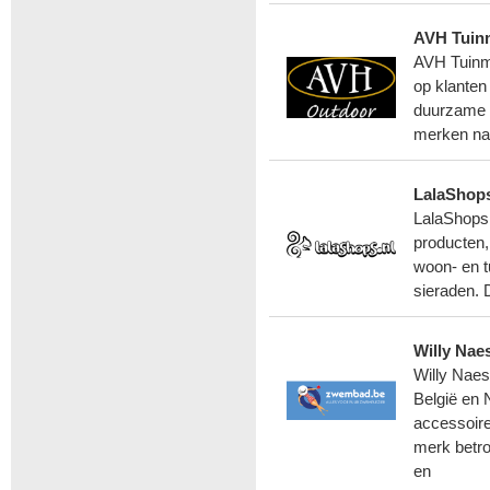
AVH Tuin
AVH Tuinme
op klanten 
duurzame o
merken naa
LalaShops
LalaShops.
producten,
woon- en t
sieraden. 
Willy Na
Willy Nae
België en 
accessoire
merk betr
en