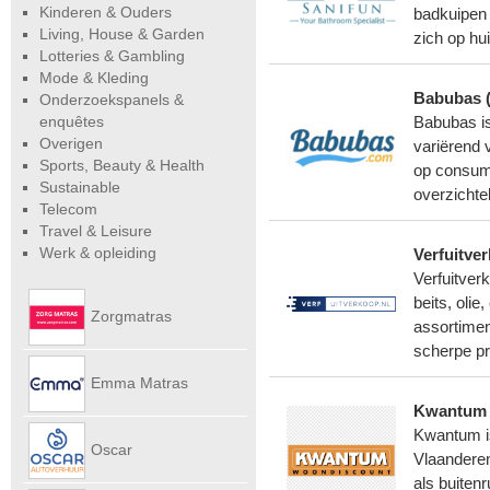
Kinderen & Ouders
badkuipen 
Living, House & Garden
zich op hui
Lotteries & Gambling
Mode & Kleding
Babubas 
Onderzoekspanels &
enquêtes
Babubas is
Overigen
variërend 
Sports, Beauty & Health
op consum
Sustainable
overzichte
Telecom
Travel & Leisure
Werk & opleiding
Verfuitve
Verfuitver
beits, oli
Zorgmatras
assortimen
scherpe pr
Emma Matras
Kwantum
Kwantum is
Net
Oscar
Vlaanderen
als buiten