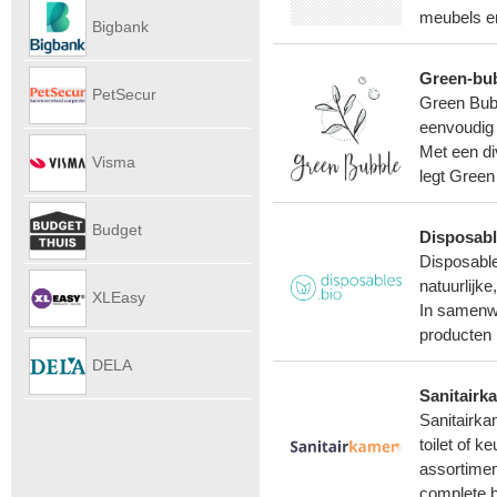
Autoverhu
meubels en
Bigbank
Green-bu
PetSecur
Green Bubb
eenvoudig 
Met een di
Visma
legt Green
eAccounti
Budget
Disposabl
Disposable
Internet
natuurlijk
XLEasy
In samenw
producten 
DELA
Sanitairk
UitvaartPl
Sanitairka
toilet of 
assortimen
complete b